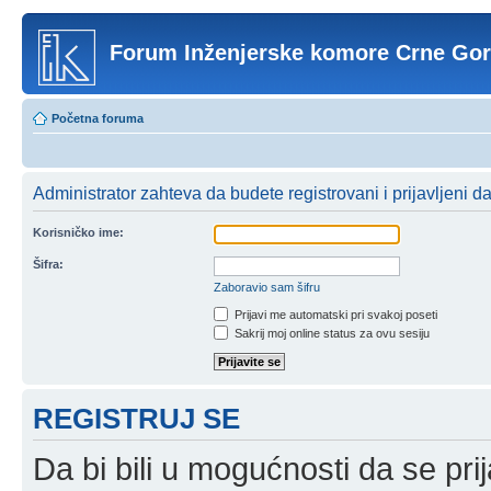
Forum Inženjerske komore Crne Go
Početna foruma
Administrator zahteva da budete registrovani i prijavljeni d
Korisničko ime:
Šifra:
Zaboravio sam šifru
Prijavi me automatski pri svakoj poseti
Sakrij moj online status za ovu sesiju
REGISTRUJ SE
Da bi bili u mogućnosti da se prij