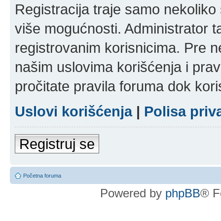
Registracija traje samo nekolik
više mogućnosti. Administrator t
registrovanim korisnicima. Pre n
našim uslovima korišćenja i pravi
pročitate pravila foruma dok kori
Uslovi korišćenja
|
Polisa priv
Registruj se
Početna foruma
Powered by
phpBB
® F