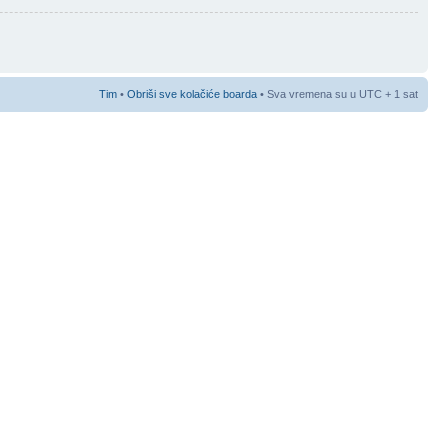
Tim
•
Obriši sve kolačiće boarda
• Sva vremena su u UTC + 1 sat