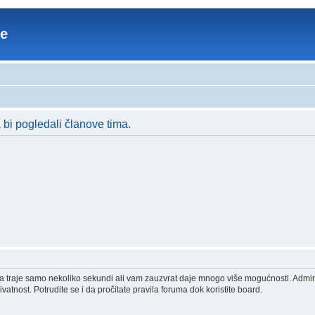
re
a bi pogledali članove tima.
acija traje samo nekoliko sekundi ali vam zauzvrat daje mnogo više mogućnosti. Admi
vatnost. Potrudite se i da pročitate pravila foruma dok koristite board.