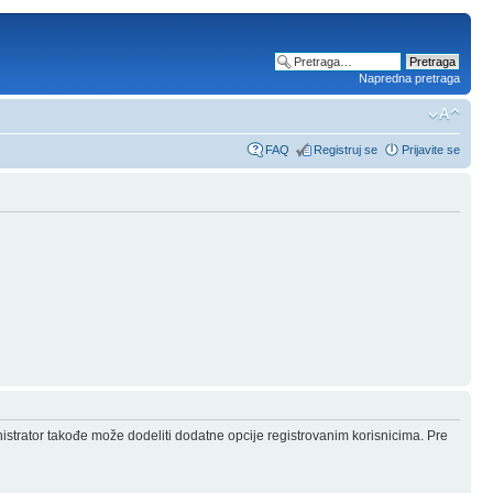
Napredna pretraga
FAQ
Registruj se
Prijavite se
nistrator takođe može dodeliti dodatne opcije registrovanim korisnicima. Pre