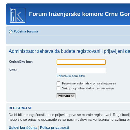
Forum Inženjerske komore Crne Go
Početna foruma
Administrator zahteva da budete registrovani i prijavljeni d
Korisničko ime:
Šifra:
Zaboravio sam šifru
Prijavi me automatski pri svakoj poseti
Sakrij moj online status za ovu sesiju
REGISTRUJ SE
Da bi bili u mogućnosti da se prijavite, prvo se morate registrovati. Registr
nego što se prijavite upoznajte se sa našim uslovima korišćenja i pravilima pri
Uslovi korišćenja
|
Polisa privatnosti