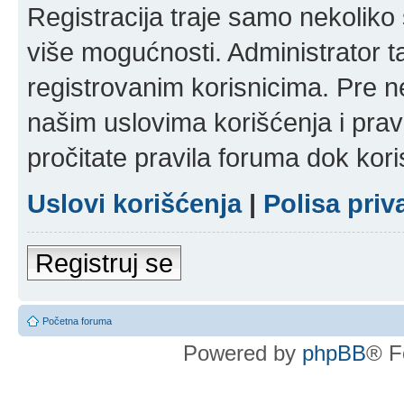
Registracija traje samo nekolik
više mogućnosti. Administrator t
registrovanim korisnicima. Pre n
našim uslovima korišćenja i pravi
pročitate pravila foruma dok kori
Uslovi korišćenja
|
Polisa priv
Registruj se
Početna foruma
Powered by
phpBB
® F