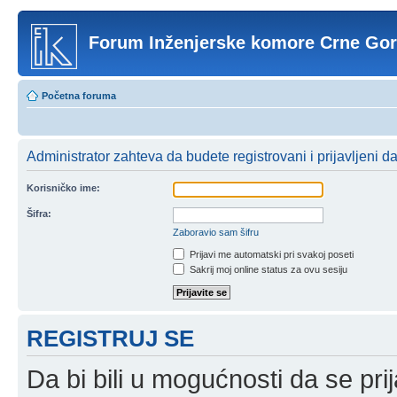
Forum Inženjerske komore Crne Go
Početna foruma
Administrator zahteva da budete registrovani i prijavljeni d
Korisničko ime:
Šifra:
Zaboravio sam šifru
Prijavi me automatski pri svakoj poseti
Sakrij moj online status za ovu sesiju
REGISTRUJ SE
Da bi bili u mogućnosti da se prij