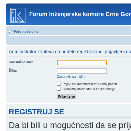
Forum Inženjerske komore Crne Go
Početna foruma
Administrator zahteva da budete registrovani i prijavljeni d
Korisničko ime:
Šifra:
Zaboravio sam šifru
Prijavi me automatski pri svakoj poseti
Sakrij moj online status za ovu sesiju
REGISTRUJ SE
Da bi bili u mogućnosti da se prij