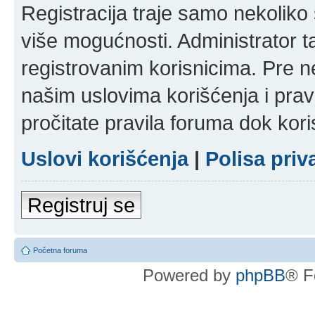
Registracija traje samo nekolik
više mogućnosti. Administrator t
registrovanim korisnicima. Pre n
našim uslovima korišćenja i pravi
pročitate pravila foruma dok kori
Uslovi korišćenja
|
Polisa priv
Registruj se
Početna foruma
Powered by
phpBB
® F