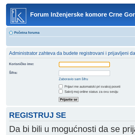
Forum Inženjerske komore Crne Go
Početna foruma
Administrator zahteva da budete registrovani i prijavljeni d
Korisničko ime:
Šifra:
Zaboravio sam šifru
Prijavi me automatski pri svakoj poseti
Sakrij moj online status za ovu sesiju
REGISTRUJ SE
Da bi bili u mogućnosti da se prij