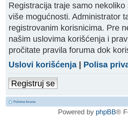
Registracija traje samo nekolik
više mogućnosti. Administrator t
registrovanim korisnicima. Pre n
našim uslovima korišćenja i pravi
pročitate pravila foruma dok kori
Uslovi korišćenja
|
Polisa priv
Registruj se
Početna foruma
Powered by
phpBB
® F