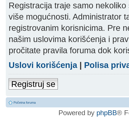
Registracija traje samo nekolik
više mogućnosti. Administrator t
registrovanim korisnicima. Pre n
našim uslovima korišćenja i pravi
pročitate pravila foruma dok kori
Uslovi korišćenja
|
Polisa priv
Registruj se
Početna foruma
Powered by
phpBB
® F