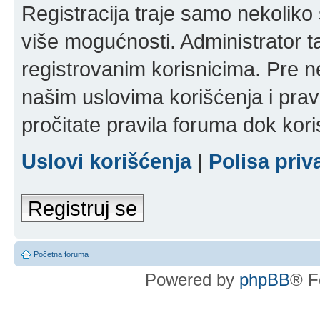
Registracija traje samo nekolik
više mogućnosti. Administrator t
registrovanim korisnicima. Pre n
našim uslovima korišćenja i pravi
pročitate pravila foruma dok kori
Uslovi korišćenja
|
Polisa priv
Registruj se
Početna foruma
Powered by
phpBB
® F