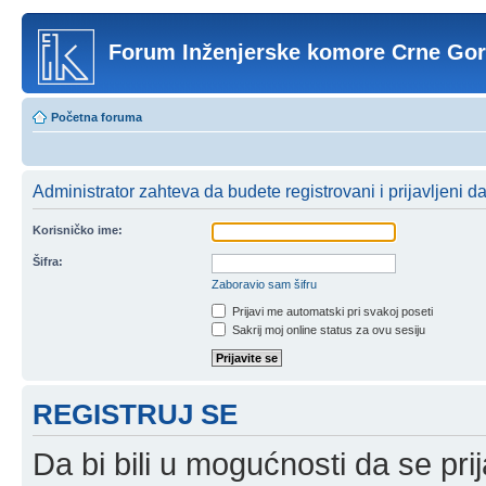
Forum Inženjerske komore Crne Go
Početna foruma
Administrator zahteva da budete registrovani i prijavljeni da b
Korisničko ime:
Šifra:
Zaboravio sam šifru
Prijavi me automatski pri svakoj poseti
Sakrij moj online status za ovu sesiju
REGISTRUJ SE
Da bi bili u mogućnosti da se prij