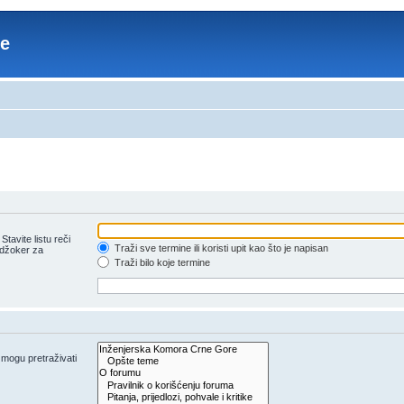
re
tavite listu reči
Traži sve termine ili koristi upit kao što je napisan
 džoker za
Traži bilo koje termine
e mogu pretraživati