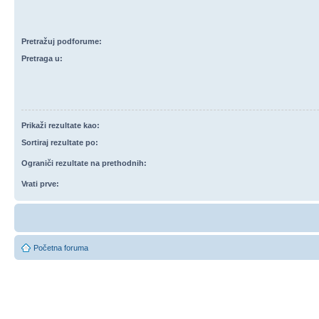
Pretražuj podforume:
Pretraga u:
Prikaži rezultate kao:
Sortiraj rezultate po:
Ograniči rezultate na prethodnih:
Vrati prve:
Početna foruma