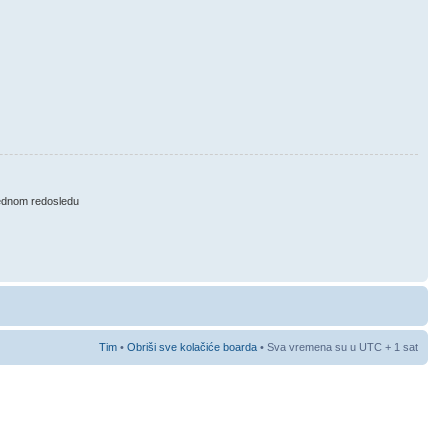
ednom redosledu
Tim
•
Obriši sve kolačiće boarda
• Sva vremena su u UTC + 1 sat