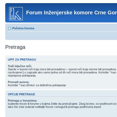
Forum Inženjerske komore Crne Go
Početna foruma
Pretraga
UPIT ZA PRETRAGU
Traži ključne reči:
Stavite
+
ispred reči koja mora biti pronađena i
-
ispred reči koja nesme biti pronađena. S
razdvojene
|
u zagrade ako samo jedna od tih reči mora biti pronađena. Koristite * kao
nepotpuna poklapanja.
Pronađi autora:
Koristite * kao džoker za delimična poklapanja
OPCIJE PRETRAGE
Pretraga u forumima:
Izaberite forum ili forume u kojima želite da pretražujete. Zbog brzine, svi podforumi s
tako što ćete izabrati roditeljki forum i omogućiti pretragu podforuma ispod.