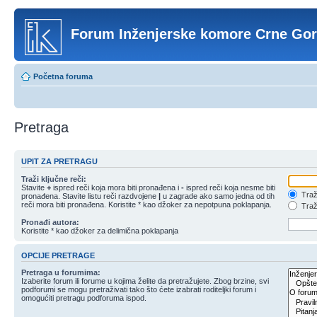
Forum Inženjerske komore Crne Go
Početna foruma
Pretraga
UPIT ZA PRETRAGU
Traži ključne reči:
Stavite
+
ispred reči koja mora biti pronađena i
-
ispred reči koja nesme biti
Traži
pronađena. Stavite listu reči razdvojene
|
u zagrade ako samo jedna od tih
reči mora biti pronađena. Koristite * kao džoker za nepotpuna poklapanja.
Traži
Pronađi autora:
Koristite * kao džoker za delimična poklapanja
OPCIJE PRETRAGE
Pretraga u forumima:
Izaberite forum ili forume u kojima želite da pretražujete. Zbog brzine, svi
podforumi se mogu pretraživati tako što ćete izabrati roditeljki forum i
omogućiti pretragu podforuma ispod.