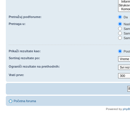
Pretražuj podforume:
Da
Pretraga u:
Nasl
Samo
Samo
Samo
Prikaži rezultate kao:
Post
Sortiraj rezultate po:
Ograniči rezultate na prethodnih:
Vrati prve:
Početna foruma
Powered by
php