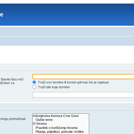
re
tavite listu reči
Traži sve termine ili koristi upit kao što je napisan
 džoker za
Traži bilo koje termine
e mogu pretraživati