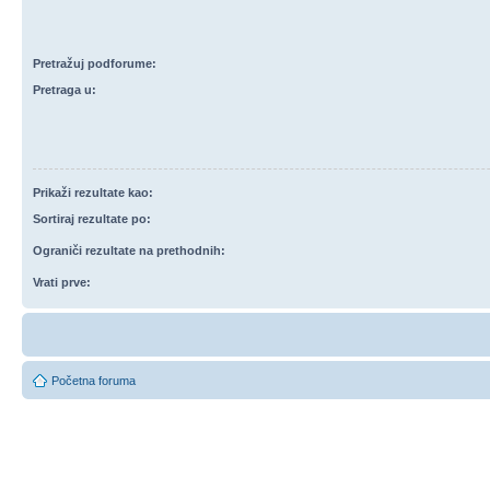
Pretražuj podforume:
Pretraga u:
Prikaži rezultate kao:
Sortiraj rezultate po:
Ograniči rezultate na prethodnih:
Vrati prve:
Početna foruma