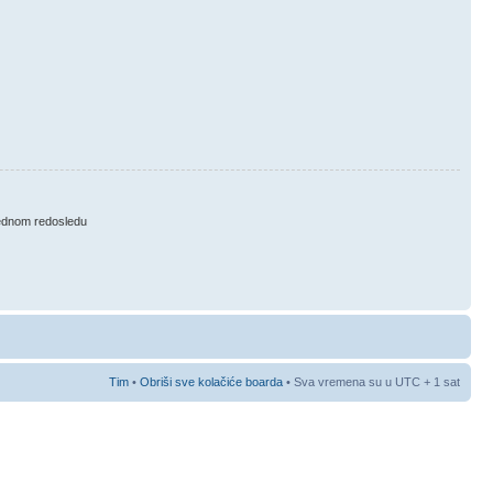
ednom redosledu
Tim
•
Obriši sve kolačiće boarda
• Sva vremena su u UTC + 1 sat