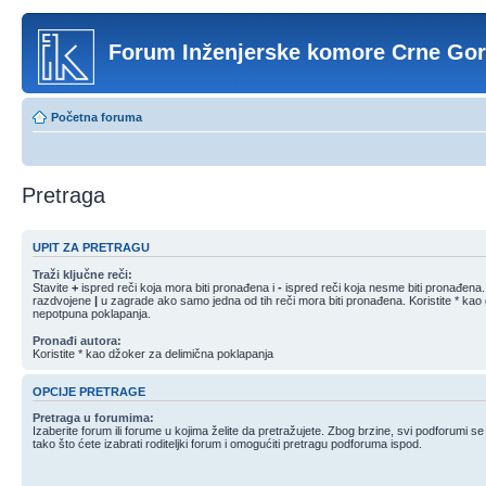
Forum Inženjerske komore Crne Go
Početna foruma
Pretraga
UPIT ZA PRETRAGU
Traži ključne reči:
Stavite
+
ispred reči koja mora biti pronađena i
-
ispred reči koja nesme biti pronađena. S
razdvojene
|
u zagrade ako samo jedna od tih reči mora biti pronađena. Koristite * kao
nepotpuna poklapanja.
Pronađi autora:
Koristite * kao džoker za delimična poklapanja
OPCIJE PRETRAGE
Pretraga u forumima:
Izaberite forum ili forume u kojima želite da pretražujete. Zbog brzine, svi podforumi s
tako što ćete izabrati roditeljki forum i omogućiti pretragu podforuma ispod.