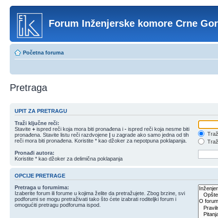
Forum Inženjerske komore Crne Go
Početna foruma
Pretraga
UPIT ZA PRETRAGU
Traži ključne reči:
Stavite
+
ispred reči koja mora biti pronađena i
-
ispred reči koja nesme biti
Traži
pronađena. Stavite listu reči razdvojene
|
u zagrade ako samo jedna od tih
reči mora biti pronađena. Koristite * kao džoker za nepotpuna poklapanja.
Traži
Pronađi autora:
Koristite * kao džoker za delimična poklapanja
OPCIJE PRETRAGE
Pretraga u forumima:
Izaberite forum ili forume u kojima želite da pretražujete. Zbog brzine, svi
podforumi se mogu pretraživati tako što ćete izabrati roditeljki forum i
omogućiti pretragu podforuma ispod.