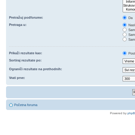
Pretražuj podforume:
Da
Pretraga u:
Nasl
Samo
Samo
Samo
Prikaži rezultate kao:
Post
Sortiraj rezultate po:
Ograniči rezultate na prethodnih:
Vrati prve:
Početna foruma
Powered by
php