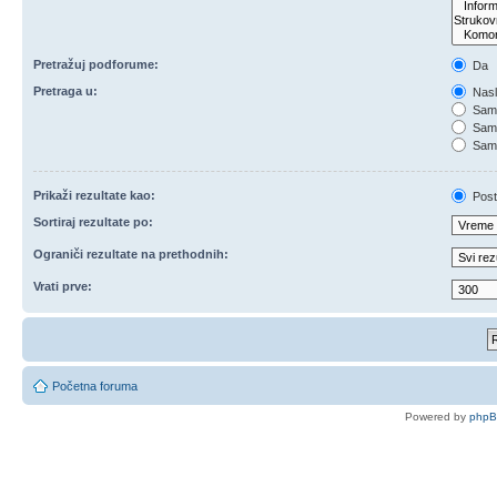
Pretražuj podforume:
Da
Pretraga u:
Nasl
Samo
Samo
Samo
Prikaži rezultate kao:
Post
Sortiraj rezultate po:
Ograniči rezultate na prethodnih:
Vrati prve:
Početna foruma
Powered by
php