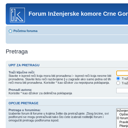
Forum Inženjerske komore Crne Go
Početna foruma
Pretraga
UPIT ZA PRETRAGU
Traži ključne reči:
Stavite
+
ispred reči koja mora biti pronađena i
-
ispred reči koja nesme biti
Traži
pronađena. Stavite listu reči razdvojene
|
u zagrade ako samo jedna od tih
reči mora biti pronađena. Koristite * kao džoker za nepotpuna poklapanja.
Traži
Pronađi autora:
Koristite * kao džoker za delimična poklapanja
OPCIJE PRETRAGE
Pretraga u forumima:
Izaberite forum ili forume u kojima želite da pretražujete. Zbog brzine, svi
podforumi se mogu pretraživati tako što ćete izabrati roditeljki forum i
omogućiti pretragu podforuma ispod.