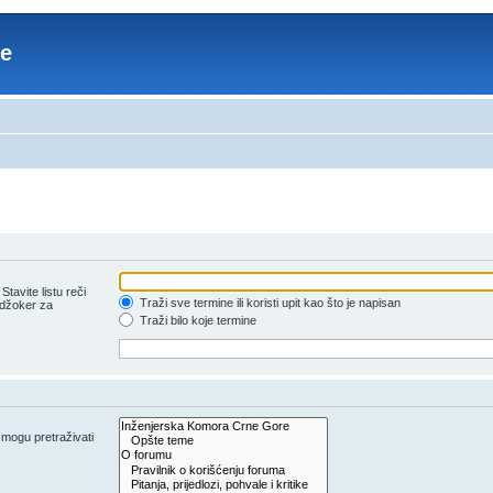
re
tavite listu reči
Traži sve termine ili koristi upit kao što je napisan
 džoker za
Traži bilo koje termine
e mogu pretraživati