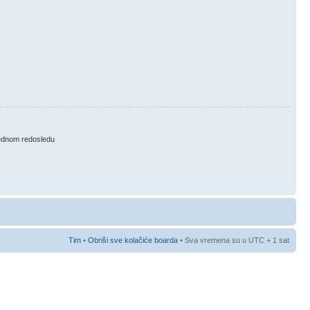
ednom redosledu
Tim
•
Obriši sve kolačiće boarda
• Sva vremena su u UTC + 1 sat