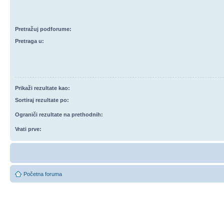
Pretražuj podforume:
Pretraga u:
Prikaži rezultate kao:
Sortiraj rezultate po:
Ograniči rezultate na prethodnih:
Vrati prve:
Početna foruma