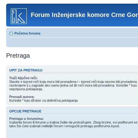
Forum Inženjerske komore Crne Go
Početna foruma
Pretraga
UPIT ZA PRETRAGU
Traži ključne reči:
Stavite
+
ispred reči koja mora biti pronađena i
-
ispred reči koja nesme biti pronađena. S
razdvojene
|
u zagrade ako samo jedna od tih reči mora biti pronađena. Koristite * kao
nepotpuna poklapanja.
Pronađi autora:
Koristite * kao džoker za delimična poklapanja
OPCIJE PRETRAGE
Pretraga u forumima:
Izaberite forum ili forume u kojima želite da pretražujete. Zbog brzine, svi podforumi s
tako što ćete izabrati roditeljki forum i omogućiti pretragu podforuma ispod.