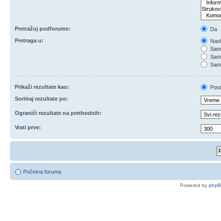
Pretražuj podforume:
Da
Pretraga u:
Nasl
Samo
Samo
Samo
Prikaži rezultate kao:
Post
Sortiraj rezultate po:
Ograniči rezultate na prethodnih:
Vrati prve:
Početna foruma
Powered by
php