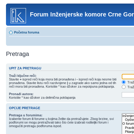
Forum Inženjerske komore Crne Go
Početna foruma
Pretraga
UPIT ZA PRETRAGU
Traži ključne reči:
Stavite
+
ispred reči koja mora biti pronađena i
-
ispred reči koja nesme biti
Traži
pronađena. Stavite listu reči razdvojene
|
u zagrade ako samo jedna od tih
reči mora biti pronađena. Koristite * kao džoker za nepotpuna poklapanja.
Traži
Pronađi autora:
Koristite * kao džoker za delimična poklapanja
OPCIJE PRETRAGE
Pretraga u forumima:
Izaberite forum ili forume u kojima želite da pretražujete. Zbog brzine, svi
podforumi se mogu pretraživati tako što ćete izabrati roditeljki forum i
omogućiti pretragu podforuma ispod.