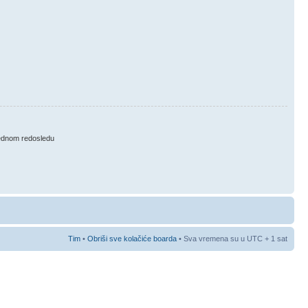
ednom redosledu
Tim
•
Obriši sve kolačiće boarda
• Sva vremena su u UTC + 1 sat