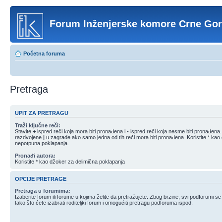
Forum Inženjerske komore Crne Go
Početna foruma
Pretraga
UPIT ZA PRETRAGU
Traži ključne reči:
Stavite
+
ispred reči koja mora biti pronađena i
-
ispred reči koja nesme biti pronađena. S
razdvojene
|
u zagrade ako samo jedna od tih reči mora biti pronađena. Koristite * kao
nepotpuna poklapanja.
Pronađi autora:
Koristite * kao džoker za delimična poklapanja
OPCIJE PRETRAGE
Pretraga u forumima:
Izaberite forum ili forume u kojima želite da pretražujete. Zbog brzine, svi podforumi s
tako što ćete izabrati roditeljki forum i omogućiti pretragu podforuma ispod.