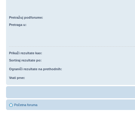
Pretražuj podforume:
Pretraga u:
Prikaži rezultate kao:
Sortiraj rezultate po:
Ograniči rezultate na prethodnih:
Vrati prve:
Početna foruma