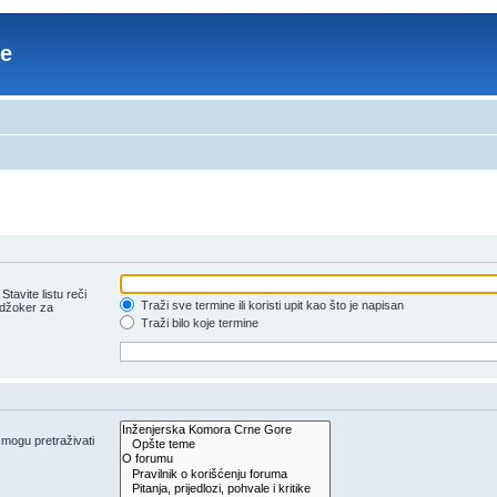
re
tavite listu reči
Traži sve termine ili koristi upit kao što je napisan
 džoker za
Traži bilo koje termine
e mogu pretraživati