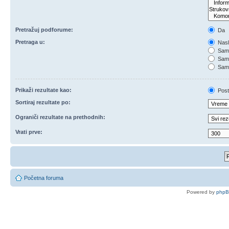
Pretražuj podforume:
Da
Pretraga u:
Nasl
Samo
Samo
Samo
Prikaži rezultate kao:
Post
Sortiraj rezultate po:
Ograniči rezultate na prethodnih:
Vrati prve:
Početna foruma
Powered by
php