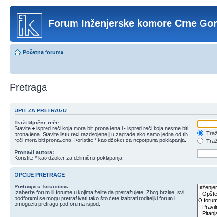
Forum Inženjerske komore Crne Go
Početna foruma
Pretraga
UPIT ZA PRETRAGU
Traži ključne reči:
Stavite
+
ispred reči koja mora biti pronađena i
-
ispred reči koja nesme biti
Traži
pronađena. Stavite listu reči razdvojene
|
u zagrade ako samo jedna od tih
reči mora biti pronađena. Koristite * kao džoker za nepotpuna poklapanja.
Traži
Pronađi autora:
Koristite * kao džoker za delimična poklapanja
OPCIJE PRETRAGE
Pretraga u forumima:
Izaberite forum ili forume u kojima želite da pretražujete. Zbog brzine, svi
podforumi se mogu pretraživati tako što ćete izabrati roditeljki forum i
omogućiti pretragu podforuma ispod.