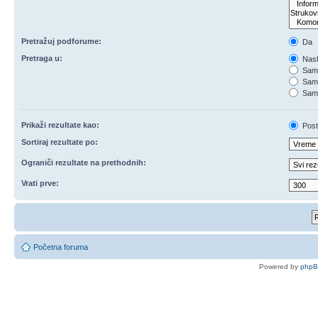
Pretražuj podforume:
Da
Pretraga u:
Nasl
Samo
Samo
Samo
Prikaži rezultate kao:
Post
Sortiraj rezultate po:
Ograniči rezultate na prethodnih:
Vrati prve:
Početna foruma
Powered by
php