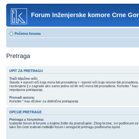
Forum Inženjerske komore Crne Go
Početna foruma
Pretraga
UPIT ZA PRETRAGU
Traži ključne reči:
Stavite
+
ispred reči koja mora biti pronađena i
-
ispred reči koja nesme biti pronađena. S
razdvojene
|
u zagrade ako samo jedna od tih reči mora biti pronađena. Koristite * kao
nepotpuna poklapanja.
Pronađi autora:
Koristite * kao džoker za delimična poklapanja
OPCIJE PRETRAGE
Pretraga u forumima:
Izaberite forum ili forume u kojima želite da pretražujete. Zbog brzine, svi podforumi s
tako što ćete izabrati roditeljki forum i omogućiti pretragu podforuma ispod.