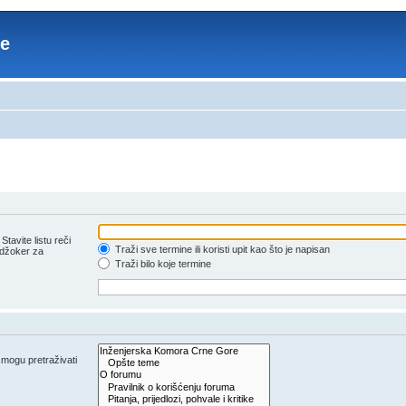
re
tavite listu reči
Traži sve termine ili koristi upit kao što je napisan
 džoker za
Traži bilo koje termine
e mogu pretraživati