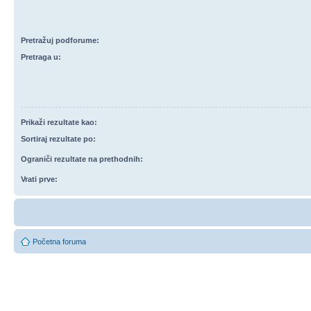
Pretražuj podforume:
Pretraga u:
Prikaži rezultate kao:
Sortiraj rezultate po:
Ograniči rezultate na prethodnih:
Vrati prve:
Početna foruma