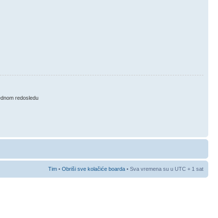
ednom redosledu
Tim
•
Obriši sve kolačiće boarda
• Sva vremena su u UTC + 1 sat