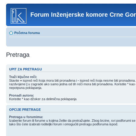
Forum Inženjerske komore Crne Go
Početna foruma
Pretraga
UPIT ZA PRETRAGU
Traži ključne reči:
Stavite
+
ispred reči koja mora biti pronađena i
-
ispred reči koja nesme biti pronađena. S
razdvojene
|
u zagrade ako samo jedna od tih reči mora biti pronađena. Koristite * kao
nepotpuna poklapanja.
Pronađi autora:
Koristite * kao džoker za delimična poklapanja
OPCIJE PRETRAGE
Pretraga u forumima:
Izaberite forum ili forume u kojima želite da pretražujete. Zbog brzine, svi podforumi s
tako što ćete izabrati roditeljki forum i omogućiti pretragu podforuma ispod.