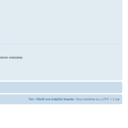
ednom redosledu
Tim
•
Obriši sve kolačiće boarda
• Sva vremena su u UTC + 1 sat