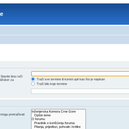
re
tavite listu reči
Traži sve termine ili koristi upit kao što je napisan
 džoker za
Traži bilo koje termine
e mogu pretraživati