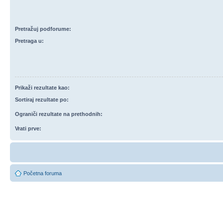
Pretražuj podforume:
Pretraga u:
Prikaži rezultate kao:
Sortiraj rezultate po:
Ograniči rezultate na prethodnih:
Vrati prve:
Početna foruma