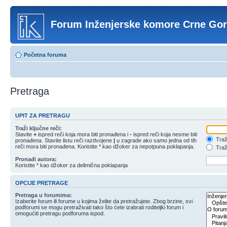
Forum Inženjerske komore Crne Go
Početna foruma
Pretraga
UPIT ZA PRETRAGU
Traži ključne reči:
Stavite
+
ispred reči koja mora biti pronađena i
-
ispred reči koja nesme biti
Traži
pronađena. Stavite listu reči razdvojene
|
u zagrade ako samo jedna od tih
reči mora biti pronađena. Koristite * kao džoker za nepotpuna poklapanja.
Traži
Pronađi autora:
Koristite * kao džoker za delimična poklapanja
OPCIJE PRETRAGE
Pretraga u forumima:
Izaberite forum ili forume u kojima želite da pretražujete. Zbog brzine, svi
podforumi se mogu pretraživati tako što ćete izabrati roditeljki forum i
omogućiti pretragu podforuma ispod.