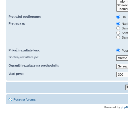
Pretražuj podforume:
Da
Pretraga u:
Nasl
Samo
Samo
Samo
Prikaži rezultate kao:
Post
Sortiraj rezultate po:
Ograniči rezultate na prethodnih:
Vrati prve:
Početna foruma
Powered by
php