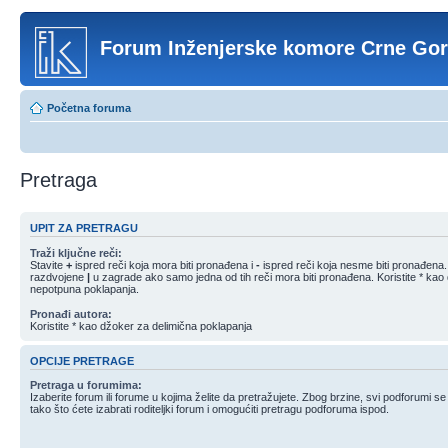
Forum Inženjerske komore Crne Go
Početna foruma
Pretraga
UPIT ZA PRETRAGU
Traži ključne reči:
Stavite
+
ispred reči koja mora biti pronađena i
-
ispred reči koja nesme biti pronađena. S
razdvojene
|
u zagrade ako samo jedna od tih reči mora biti pronađena. Koristite * kao
nepotpuna poklapanja.
Pronađi autora:
Koristite * kao džoker za delimična poklapanja
OPCIJE PRETRAGE
Pretraga u forumima:
Izaberite forum ili forume u kojima želite da pretražujete. Zbog brzine, svi podforumi s
tako što ćete izabrati roditeljki forum i omogućiti pretragu podforuma ispod.