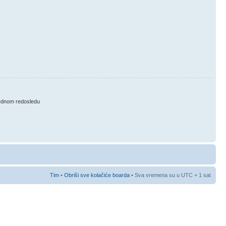
ednom redosledu
Tim
•
Obriši sve kolačiće boarda
• Sva vremena su u UTC + 1 sat