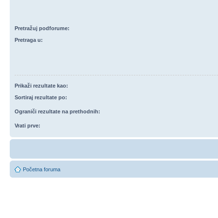
Pretražuj podforume:
Pretraga u:
Prikaži rezultate kao:
Sortiraj rezultate po:
Ograniči rezultate na prethodnih:
Vrati prve:
Početna foruma