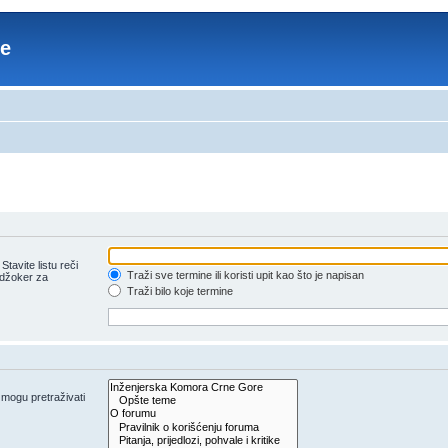
re
tavite listu reči
Traži sve termine ili koristi upit kao što je napisan
 džoker za
Traži bilo koje termine
e mogu pretraživati