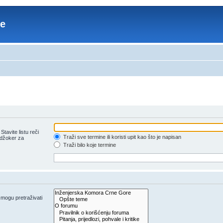
re
tavite listu reči
Traži sve termine ili koristi upit kao što je napisan
 džoker za
Traži bilo koje termine
e mogu pretraživati