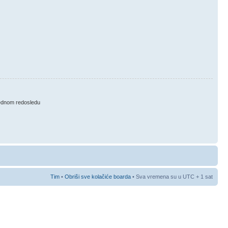
ednom redosledu
Tim
•
Obriši sve kolačiće boarda
• Sva vremena su u UTC + 1 sat