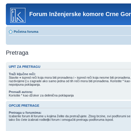
Forum Inženjerske komore Crne Go
Početna foruma
Pretraga
UPIT ZA PRETRAGU
Traži ključne reči:
Stavite
+
ispred reči koja mora biti pronađena i
-
ispred reči koja nesme biti pronađena. S
razdvojene
|
u zagrade ako samo jedna od tih reči mora biti pronađena. Koristite * kao
nepotpuna poklapanja.
Pronađi autora:
Koristite * kao džoker za delimična poklapanja
OPCIJE PRETRAGE
Pretraga u forumima:
Izaberite forum ili forume u kojima želite da pretražujete. Zbog brzine, svi podforumi s
tako što ćete izabrati roditeljki forum i omogućiti pretragu podforuma ispod.