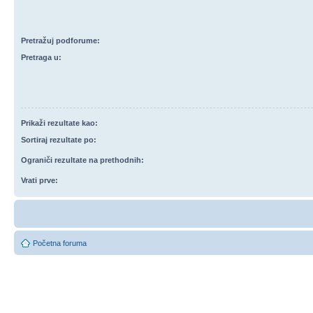
Pretražuj podforume:
Pretraga u:
Prikaži rezultate kao:
Sortiraj rezultate po:
Ograniči rezultate na prethodnih:
Vrati prve:
Početna foruma