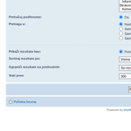
Pretražuj podforume:
Da
Pretraga u:
Nasl
Samo
Samo
Samo
Prikaži rezultate kao:
Post
Sortiraj rezultate po:
Ograniči rezultate na prethodnih:
Vrati prve:
Početna foruma
Powered by
php