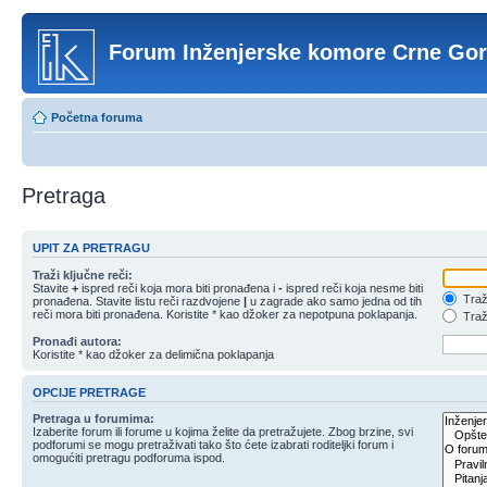
Forum Inženjerske komore Crne Go
Početna foruma
Pretraga
UPIT ZA PRETRAGU
Traži ključne reči:
Stavite
+
ispred reči koja mora biti pronađena i
-
ispred reči koja nesme biti
Traži
pronađena. Stavite listu reči razdvojene
|
u zagrade ako samo jedna od tih
reči mora biti pronađena. Koristite * kao džoker za nepotpuna poklapanja.
Traži
Pronađi autora:
Koristite * kao džoker za delimična poklapanja
OPCIJE PRETRAGE
Pretraga u forumima:
Izaberite forum ili forume u kojima želite da pretražujete. Zbog brzine, svi
podforumi se mogu pretraživati tako što ćete izabrati roditeljki forum i
omogućiti pretragu podforuma ispod.