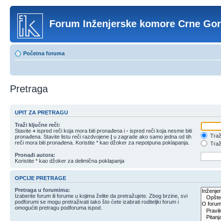
Forum Inženjerske komore Crne Go
Početna foruma
Pretraga
UPIT ZA PRETRAGU
Traži ključne reči:
Stavite
+
ispred reči koja mora biti pronađena i
-
ispred reči koja nesme biti
Traži
pronađena. Stavite listu reči razdvojene
|
u zagrade ako samo jedna od tih
reči mora biti pronađena. Koristite * kao džoker za nepotpuna poklapanja.
Traži
Pronađi autora:
Koristite * kao džoker za delimična poklapanja
OPCIJE PRETRAGE
Pretraga u forumima:
Izaberite forum ili forume u kojima želite da pretražujete. Zbog brzine, svi
podforumi se mogu pretraživati tako što ćete izabrati roditeljki forum i
omogućiti pretragu podforuma ispod.