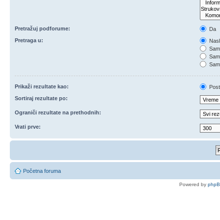
Pretražuj podforume:
Da
Pretraga u:
Nasl
Samo
Samo
Samo
Prikaži rezultate kao:
Post
Sortiraj rezultate po:
Ograniči rezultate na prethodnih:
Vrati prve:
Početna foruma
Powered by
php