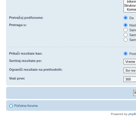
Pretražuj podforume:
Da
Pretraga u:
Nasl
Samo
Samo
Samo
Prikaži rezultate kao:
Post
Sortiraj rezultate po:
Ograniči rezultate na prethodnih:
Vrati prve:
Početna foruma
Powered by
php