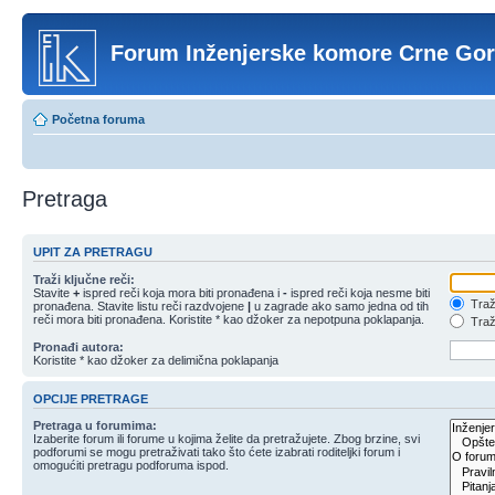
Forum Inženjerske komore Crne Go
Početna foruma
Pretraga
UPIT ZA PRETRAGU
Traži ključne reči:
Stavite
+
ispred reči koja mora biti pronađena i
-
ispred reči koja nesme biti
Traži
pronađena. Stavite listu reči razdvojene
|
u zagrade ako samo jedna od tih
reči mora biti pronađena. Koristite * kao džoker za nepotpuna poklapanja.
Traži
Pronađi autora:
Koristite * kao džoker za delimična poklapanja
OPCIJE PRETRAGE
Pretraga u forumima:
Izaberite forum ili forume u kojima želite da pretražujete. Zbog brzine, svi
podforumi se mogu pretraživati tako što ćete izabrati roditeljki forum i
omogućiti pretragu podforuma ispod.