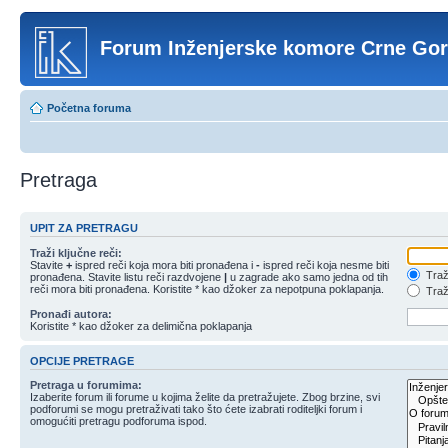
Forum Inženjerske komore Crne Go
Početna foruma
Pretraga
UPIT ZA PRETRAGU
Traži ključne reči:
Stavite
+
ispred reči koja mora biti pronađena i
-
ispred reči koja nesme biti
Traži
pronađena. Stavite listu reči razdvojene
|
u zagrade ako samo jedna od tih
reči mora biti pronađena. Koristite * kao džoker za nepotpuna poklapanja.
Traži
Pronađi autora:
Koristite * kao džoker za delimična poklapanja
OPCIJE PRETRAGE
Pretraga u forumima:
Izaberite forum ili forume u kojima želite da pretražujete. Zbog brzine, svi
podforumi se mogu pretraživati tako što ćete izabrati roditeljki forum i
omogućiti pretragu podforuma ispod.