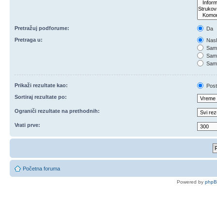
Pretražuj podforume:
Da
Pretraga u:
Nasl
Samo
Samo
Samo
Prikaži rezultate kao:
Post
Sortiraj rezultate po:
Ograniči rezultate na prethodnih:
Vrati prve:
Početna foruma
Powered by
php