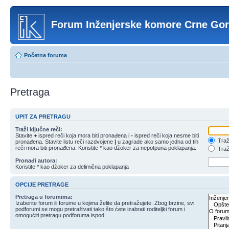
Forum Inženjerske komore Crne Go
Početna foruma
Pretraga
UPIT ZA PRETRAGU
Traži ključne reči:
Stavite
+
ispred reči koja mora biti pronađena i
-
ispred reči koja nesme biti
Traži
pronađena. Stavite listu reči razdvojene
|
u zagrade ako samo jedna od tih
reči mora biti pronađena. Koristite * kao džoker za nepotpuna poklapanja.
Traži
Pronađi autora:
Koristite * kao džoker za delimična poklapanja
OPCIJE PRETRAGE
Pretraga u forumima:
Izaberite forum ili forume u kojima želite da pretražujete. Zbog brzine, svi
podforumi se mogu pretraživati tako što ćete izabrati roditeljki forum i
omogućiti pretragu podforuma ispod.