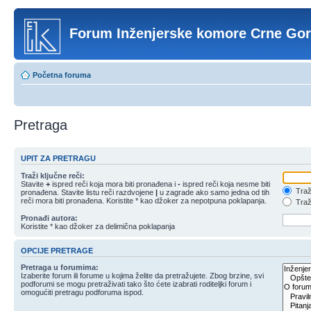
Forum Inženjerske komore Crne Go
Početna foruma
Pretraga
UPIT ZA PRETRAGU
Traži ključne reči:
Stavite
+
ispred reči koja mora biti pronađena i
-
ispred reči koja nesme biti
Traži
pronađena. Stavite listu reči razdvojene
|
u zagrade ako samo jedna od tih
reči mora biti pronađena. Koristite * kao džoker za nepotpuna poklapanja.
Traži
Pronađi autora:
Koristite * kao džoker za delimična poklapanja
OPCIJE PRETRAGE
Pretraga u forumima:
Izaberite forum ili forume u kojima želite da pretražujete. Zbog brzine, svi
podforumi se mogu pretraživati tako što ćete izabrati roditeljki forum i
omogućiti pretragu podforuma ispod.