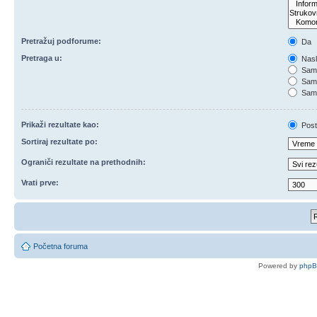
Pretražuj podforume:
Da
Pretraga u:
Nasl
Samo
Samo
Samo
Prikaži rezultate kao:
Post
Sortiraj rezultate po:
Ograniči rezultate na prethodnih:
Vrati prve:
Početna foruma
Powered by
php