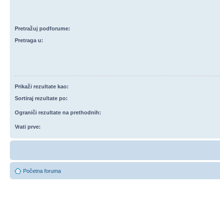
Pretražuj podforume:
Pretraga u:
Prikaži rezultate kao:
Sortiraj rezultate po:
Ograniči rezultate na prethodnih:
Vrati prve:
Početna foruma