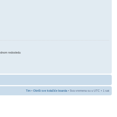
ednom redosledu
Tim
•
Obriši sve kolačiće boarda
• Sva vremena su u UTC + 1 sat