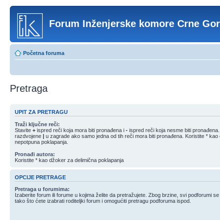
Forum Inženjerske komore Crne Go
Početna foruma
Pretraga
UPIT ZA PRETRAGU
Traži ključne reči:
Stavite
+
ispred reči koja mora biti pronađena i
-
ispred reči koja nesme biti pronađena. S
razdvojene
|
u zagrade ako samo jedna od tih reči mora biti pronađena. Koristite * kao
nepotpuna poklapanja.
Pronađi autora:
Koristite * kao džoker za delimična poklapanja
OPCIJE PRETRAGE
Pretraga u forumima:
Izaberite forum ili forume u kojima želite da pretražujete. Zbog brzine, svi podforumi s
tako što ćete izabrati roditeljki forum i omogućiti pretragu podforuma ispod.