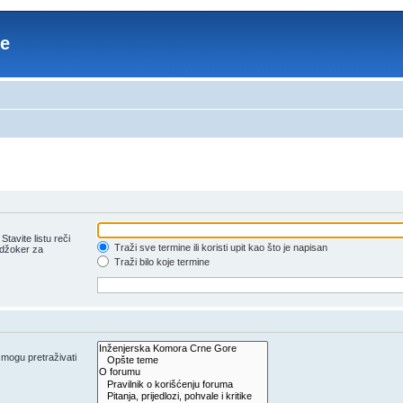
re
tavite listu reči
Traži sve termine ili koristi upit kao što je napisan
 džoker za
Traži bilo koje termine
e mogu pretraživati