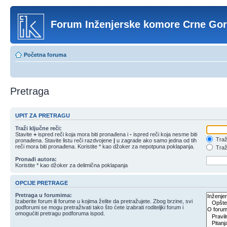
Forum Inženjerske komore Crne Go
Početna foruma
Pretraga
UPIT ZA PRETRAGU
Traži ključne reči:
Stavite
+
ispred reči koja mora biti pronađena i
-
ispred reči koja nesme biti
Traži
pronađena. Stavite listu reči razdvojene
|
u zagrade ako samo jedna od tih
reči mora biti pronađena. Koristite * kao džoker za nepotpuna poklapanja.
Traži
Pronađi autora:
Koristite * kao džoker za delimična poklapanja
OPCIJE PRETRAGE
Pretraga u forumima:
Izaberite forum ili forume u kojima želite da pretražujete. Zbog brzine, svi
podforumi se mogu pretraživati tako što ćete izabrati roditeljki forum i
omogućiti pretragu podforuma ispod.