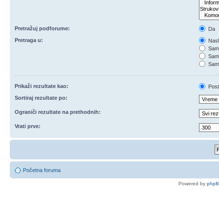
Pretražuj podforume:
Da
Pretraga u:
Nasl
Samo
Samo
Samo
Prikaži rezultate kao:
Post
Sortiraj rezultate po:
Ograniči rezultate na prethodnih:
Vrati prve:
Početna foruma
Powered by
php