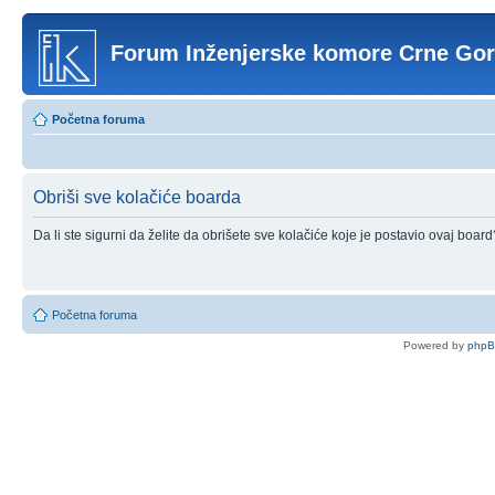
Forum Inženjerske komore Crne Go
Početna foruma
Obriši sve kolačiće boarda
Da li ste sigurni da želite da obrišete sve kolačiće koje je postavio ovaj board
Početna foruma
Powered by
php