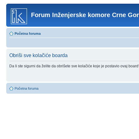
Forum Inženjerske komore Crne Go
Početna foruma
Obriši sve kolačiće boarda
Da li ste sigurni da želite da obrišete sve kolačiće koje je postavio ovaj board
Početna foruma