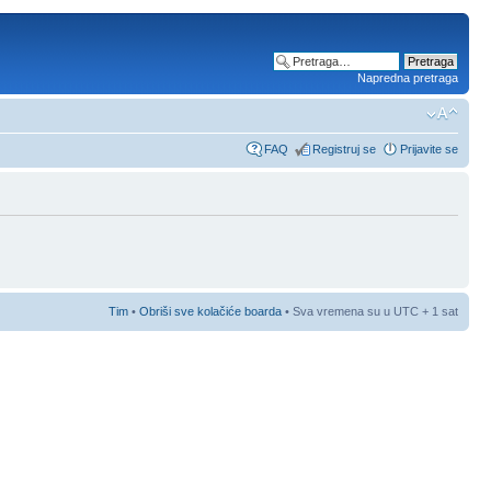
Napredna pretraga
FAQ
Registruj se
Prijavite se
Tim
•
Obriši sve kolačiće boarda
• Sva vremena su u UTC + 1 sat