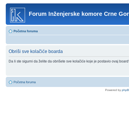
Forum Inženjerske komore Crne Go
Početna foruma
Obriši sve kolačiće boarda
Da li ste sigurni da želite da obrišete sve kolačiće koje je postavio ovaj board
Početna foruma
Powered by
php