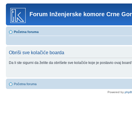
Forum Inženjerske komore Crne Go
Početna foruma
Obriši sve kolačiće boarda
Da li ste sigurni da želite da obrišete sve kolačiće koje je postavio ovaj board
Početna foruma
Powered by
php