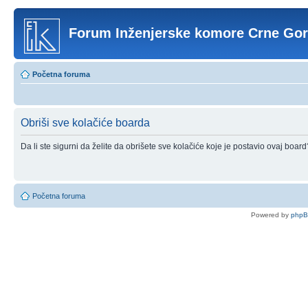
Forum Inženjerske komore Crne Go
Početna foruma
Obriši sve kolačiće boarda
Da li ste sigurni da želite da obrišete sve kolačiće koje je postavio ovaj board
Početna foruma
Powered by
php