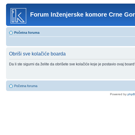
Forum Inženjerske komore Crne Go
Početna foruma
Obriši sve kolačiće boarda
Da li ste sigurni da želite da obrišete sve kolačiće koje je postavio ovaj board
Početna foruma
Powered by
php