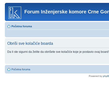
Forum Inženjerske komore Crne Go
Početna foruma
Obriši sve kolačiće boarda
Da li ste sigurni da želite da obrišete sve kolačiće koje je postavio ovaj board
Početna foruma
Powered by
php