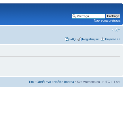
Napredna pretraga
FAQ
Registruj se
Prijavite se
Tim
•
Obriši sve kolačiće boarda
• Sva vremena su u UTC + 1 sat