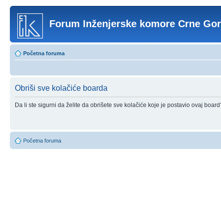
Forum Inženjerske komore Crne Go
Početna foruma
Obriši sve kolačiće boarda
Da li ste sigurni da želite da obrišete sve kolačiće koje je postavio ovaj board
Početna foruma