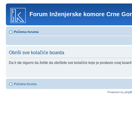
Forum Inženjerske komore Crne Go
Početna foruma
Obriši sve kolačiće boarda
Da li ste sigurni da želite da obrišete sve kolačiće koje je postavio ovaj board
Početna foruma
Powered by
php