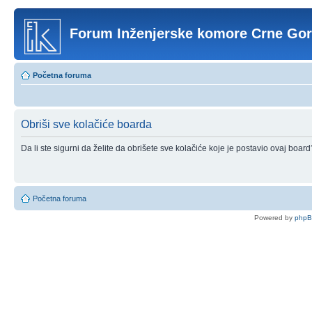
Forum Inženjerske komore Crne Go
Početna foruma
Obriši sve kolačiće boarda
Da li ste sigurni da želite da obrišete sve kolačiće koje je postavio ovaj board
Početna foruma
Powered by
php