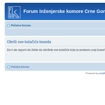
Forum Inženjerske komore Crne Go
Početna foruma
Obriši sve kolačiće boarda
Da li ste sigurni da želite da obrišete sve kolačiće koje je postavio ovaj board
Početna foruma
Powered by
php