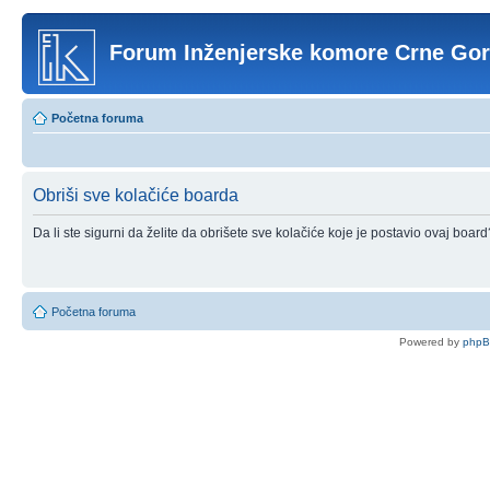
Forum Inženjerske komore Crne Go
Početna foruma
Obriši sve kolačiće boarda
Da li ste sigurni da želite da obrišete sve kolačiće koje je postavio ovaj board
Početna foruma
Powered by
php