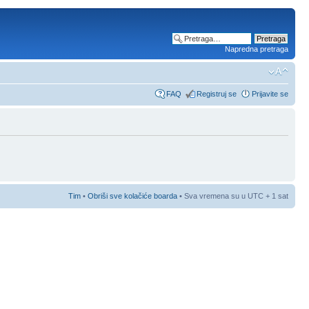
Napredna pretraga
FAQ
Registruj se
Prijavite se
Tim
•
Obriši sve kolačiće boarda
• Sva vremena su u UTC + 1 sat