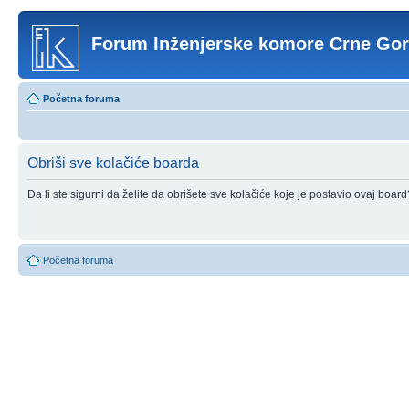
Forum Inženjerske komore Crne Go
Početna foruma
Obriši sve kolačiće boarda
Da li ste sigurni da želite da obrišete sve kolačiće koje je postavio ovaj board
Početna foruma