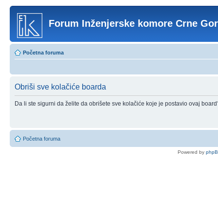
Forum Inženjerske komore Crne Go
Početna foruma
Obriši sve kolačiće boarda
Da li ste sigurni da želite da obrišete sve kolačiće koje je postavio ovaj board
Početna foruma
Powered by
php