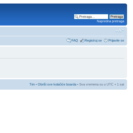
Napredna pretraga
FAQ
Registruj se
Prijavite se
Tim
•
Obriši sve kolačiće boarda
• Sva vremena su u UTC + 1 sat