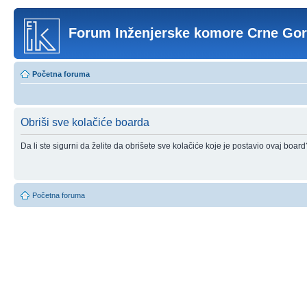
Forum Inženjerske komore Crne Go
Početna foruma
Obriši sve kolačiće boarda
Da li ste sigurni da želite da obrišete sve kolačiće koje je postavio ovaj board
Početna foruma