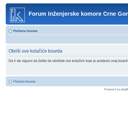
Forum Inženjerske komore Crne Go
Početna foruma
Obriši sve kolačiće boarda
Da li ste sigurni da želite da obrišete sve kolačiće koje je postavio ovaj board
Početna foruma
Powered by
php