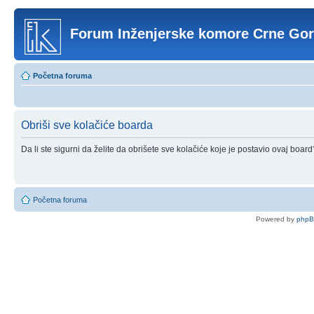
Forum Inženjerske komore Crne Go
Početna foruma
Obriši sve kolačiće boarda
Da li ste sigurni da želite da obrišete sve kolačiće koje je postavio ovaj board
Početna foruma
Powered by
php