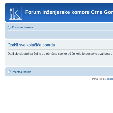
Forum Inženjerske komore Crne Go
Početna foruma
Obriši sve kolačiće boarda
Da li ste sigurni da želite da obrišete sve kolačiće koje je postavio ovaj board
Početna foruma
Powered by
php