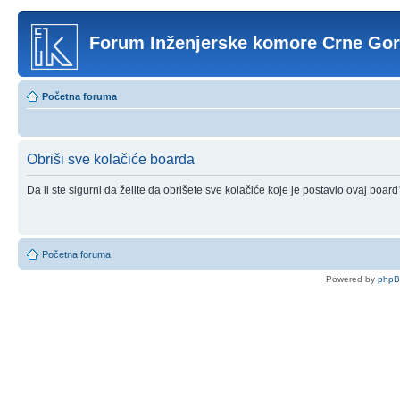
Forum Inženjerske komore Crne Go
Početna foruma
Obriši sve kolačiće boarda
Da li ste sigurni da želite da obrišete sve kolačiće koje je postavio ovaj board
Početna foruma
Powered by
php