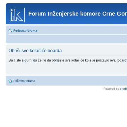
Forum Inženjerske komore Crne Go
Početna foruma
Obriši sve kolačiće boarda
Da li ste sigurni da želite da obrišete sve kolačiće koje je postavio ovaj board
Početna foruma
Powered by
php